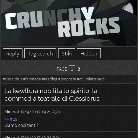
Reply
Tag search
Stiki
Hidden
PAGE
1
2
#clessidrus
#fanmade
#reading
#proposte
#otiumletterario
La kewltura nobilita lo spirito: la
commedia teatrale di Clessidrus
Mineral
17/9/2017 19:21
#30
>> #29
Siamo così tanti?
Mineral
17/9/2017 19:22
#31