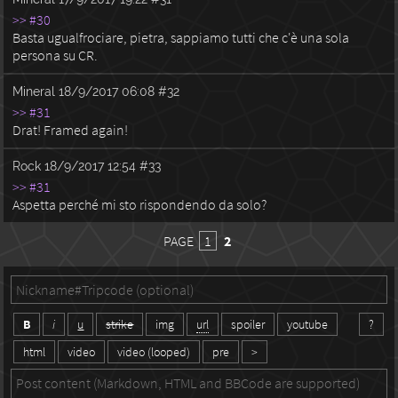
>> #30
Basta ugualfrociare, pietra, sappiamo tutti che c'è una sola
persona su CR.
Mineral
18/9/2017 06:08
#32
>> #31
Drat! Framed again!
Rock
18/9/2017 12:54
#33
>> #31
Aspetta perché mi sto rispondendo da solo?
PAGE
1
2
B
i
u
strike
img
url
spoiler
youtube
?
html
video
video (looped)
pre
>