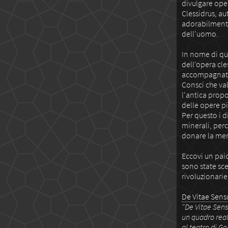
divulgare ope
Clessidrus, a
adorabilmente
dell'uomo.
In nome di que
dell'opera cle
accompagnata 
Consci che va
l'antica propo
delle opere p
Per questo i d
minerali, perc
donare la meri
Eccovi un pai
sono state sce
rivoluzionarie
De Vitae Sens
"De Vitae Sens
un quadro reali
al teatro di G