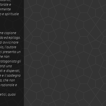
torale e
ntemente
 e spirituale
ome copione
nda ed epilogo.
zi avvicinare
lo, l'autore
 ci presenta un
che non
rotagonista gli
 anzi una
i e disperati,
e e il sostegno
a, che non
 razionale e
tici, quasi