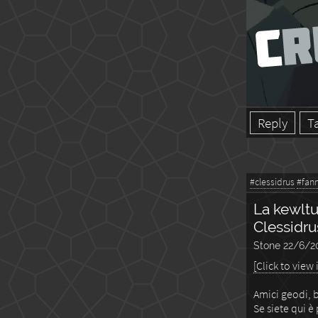
Reply
T
#clessidrus
#fan
La kewltu
Clessidru
Stone
22/6/2
[Click to view
Amici geodi, b
Se siete qui è