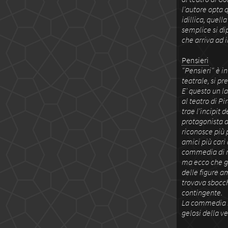
l'autore opta 
idillica, quel
semplice si di
che arriva ad i
Pensieri
"Pensieri" è i
teatrale, si pr
E' questo un l
al teatro di Pi
trae l'incipit
protagonista a
riconosce più p
amici più cari
commedia di re
ma ecco che gl
delle figure a
trovava sbocch
contingente.
La commedia ra
gelosi della v