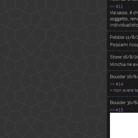
>> #11
Ma sasso, è ch
soggetto, rend
individualistic
Pebble
11/8/
Possiami ricop
Stone
16/8/2
Minchia ne av
Boulder
16/8/
>> #14
> non avere t
Boulder
30/8/
>> #15