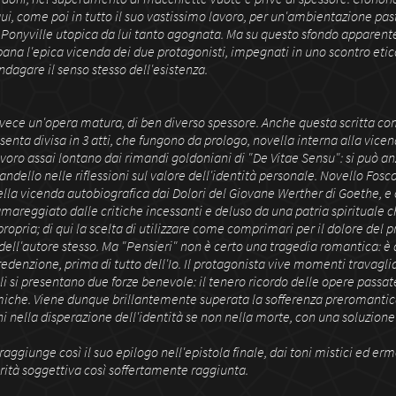
qui, come poi in tutto il suo vastissimo lavoro, per un'ambientazione pas
la Ponyville utopica da lui tanto agognata. Ma su questo sfondo appare
pana l'epica vicenda dei due protagonisti, impegnati in uno scontro etico
ndagare il senso stesso dell'esistenza.
nvece un'opera matura, di ben diverso spessore. Anche questa scritta c
esenta divisa in 3 atti, che fungono da prologo, novella interna alla vice
avoro assai lontano dai rimandi goldoniani di "De Vitae Sensu": si può an
randello nelle riflessioni sul valore dell'identità personale. Novello Fosco
 della vicenda autobiografica dai Dolori del Giovane Werther di Goethe, e
mareggiato dalle critiche incessanti e deluso da una patria spirituale 
ropria; di qui la scelta di utilizzare come comprimari per il dolore del p
 dell'autore stesso. Ma "Pensieri" non è certo una tragedia romantica: è
denzione, prima di tutto dell'Io. Il protagonista vive momenti travagliat
i si presentano due forze benevole: il tenero ricordo delle opere passat
miche. Viene dunque brillantemente superata la sofferenza preromantic
i nella disperazione dell'identità se non nella morte, con una soluzione
ggiunge così il suo epilogo nell'epistola finale, dai toni mistici ed erme
erità soggettiva così soffertamente raggiunta.