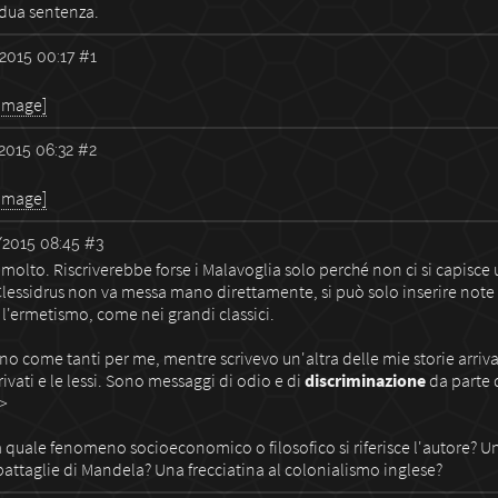
ardua sentenza.
2015 00:17
#1
 image]
2015 06:32
#2
 image]
2015 08:45
#3
 molto. Riscriverebbe forse i Malavoglia solo perché non ci si capisc
Clessidrus non va messa mano direttamente, si può solo inserire note
l'ermetismo, come nei grandi classici.
rno come tanti per me, mentre scrivevo un'altra delle mie storie arri
ivati e le lessi. Sono messaggi di odio e di
discriminazione
da parte 
>>
 quale fenomeno socioeconomico o filosofico si riferisce l'autore? Un
battaglie di Mandela? Una frecciatina al colonialismo inglese?