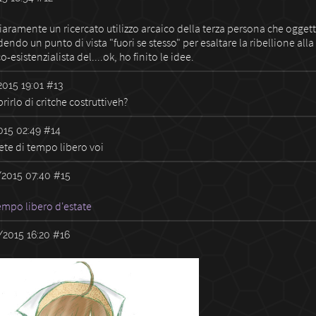
iaramente un ricercato utilizzo arcaico della terza persona che oggetti
endo un punto di vista "fuori se stesso" per esaltare la ribellione alla
o-esistenzialista del....ok, ho finito le idee.
2015 19:01
#13
rirlo di critche costruttiveh?
015 02:49
#14
ete di tempo libero voi
2015 07:40
#15
empo libero d'estate
2015 16:20
#16