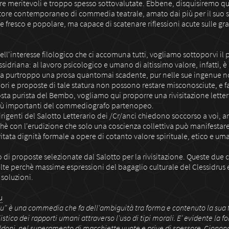
re meritevoli e troppo spesso sottovalutate. Ebbene, disquisiremo qu
utore contemporaneo di commedia teatrale, amato dai più per il suo s
 fresco e popolare, ma capace di scatenare riflessioni acute sulle 
ll'interesse filologico che ci accomuna tutti, vogliamo sottoporvi il
ssidriana: al lavoro psicologico e umano di altissimo valore, infatti, è
purtroppo una prosa quantomai scadente, pur nelle sue ingenue no
lori e proposte di tale statura non possono restare misconosciute, e 
sta purista del Bembo, vogliamo qui proporre una rivisitazione letterar
iù importanti del commediografo partenopeo.
irigenti del Salotto Letterario dei /Cr/anci chiedono soccorso a voi, 
hè con l'erudizione che solo una coscienza collettiva può manifestare
tata dignità formale a opere di cotanto valore spirituale, etico e um
o di proposte selezionate dal Salotto per la rivisitazione. Queste du
lte perchè massime espressioni del bagaglio culturale del Clessidrus 
 soluzioni.
u
u" è una commedia che fa dell'ambiguità tra forma e contenuto la sua f
stico dei rapporti umani attraverso l'uso di tipi morali. E' evidente la fo
oldoni, nel superamento di macchiette vuote e prive di spessore. Cionon