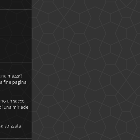
e una mazza?
 a fine pagina
vano un sacco
di una miriade
a strizzata