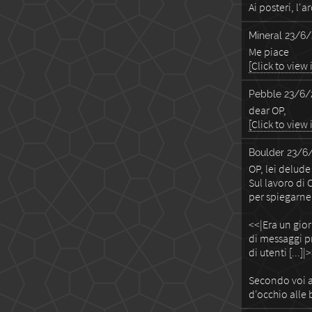
Ai posteri, l'
Mineral
23/6/
Me piace
[Click to view
Pebble
23/6/
dear OP,
[Click to view
Boulder
23/6/
OP, lei delude
Sul lavoro di 
per spiegarne 
<<|Era un gio
di messaggi pr
di utenti [...]|
Secondo voi a
d'occhio alle 