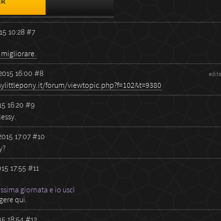
15 10:28
#7
 migliorare.
2015 16:00
#8
edit
ylittlepony.it/forum/viewtopic.php?f=102&t=9380
5 16:20
#9
lessy.
2015 17:07
#10
sy?
15 17:55
#11
issima giornata e io uscì
gere qui.
5 18:54
#12