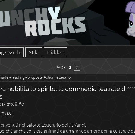
ag search
Stiki
Hidden
PAGE
1
2
made
#reading
#proposte
#otiumletterario
ra nobilita lo spirito: la commedia teatrale di
edit
s
015 23:08
#0
 image]
envenuti nel Salotto Letterario dei /Cr/anci.
 perchè anche voi siete animati da un grande amore per la cultura e da