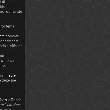
i di
tile
grandi domande
 problema
te popolari.
facendo cara
ia e stilistica
anonimi
 si possa
ano.
e commedie
e delle sue
orza, offrendo
rte ispirazione
ostante,