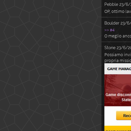
Pebble
23/6/
OP, ottimo la
Boulder
23/6/
>> #4
O meglio anco
Stone
23/6/20
Possiamo invia
propria missio