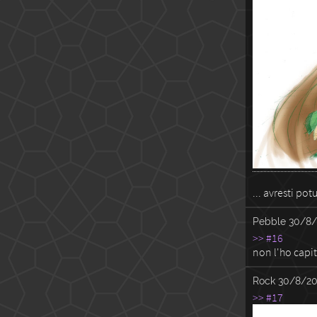
... avresti po
Pebble
30/8/
>> #16
non l'ho capit
Rock
30/8/20
>> #17