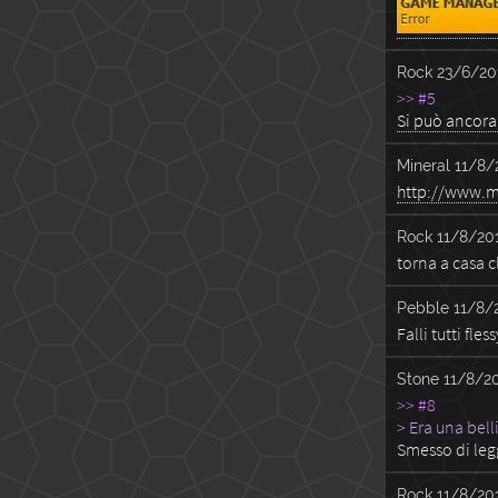
Rock
23/6/20
>> #5
Si può ancora
Mineral
11/8/
http://www.m
Rock
11/8/201
torna a casa c
Pebble
11/8/
Falli tutti fles
Stone
11/8/20
>> #8
> Era una bell
Smesso di leg
Rock
11/8/201