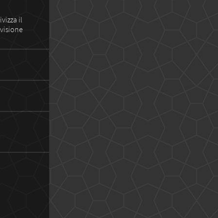
vizza il
 visione