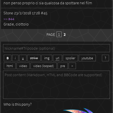
non penso proprio ci sia qualcosa da spottare nel film
Stone
23/2/2018 17:28
#45
>> #44
Grazie, ciottolo
PAGE
1
2
B
i
u
strike
img
url
spoiler
youtube
?
html
video
video (looped)
pre
>
Who is this pony?