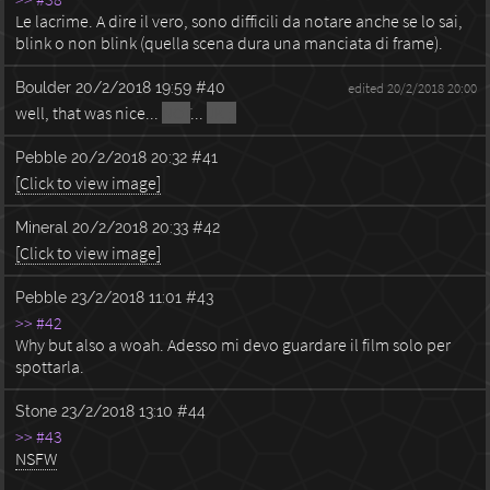
Le lacrime. A dire il vero, sono difficili da notare anche se lo sai,
blink o non blink (quella scena dura una manciata di frame).
Boulder
20/2/2018 19:59
#40
edited 20/2/2018 20:00
well, that was nice...
NOT
...
JK ;)
Pebble
20/2/2018 20:32
#41
[Click to view image]
Mineral
20/2/2018 20:33
#42
[Click to view image]
Pebble
23/2/2018 11:01
#43
>> #42
Why but also a woah. Adesso mi devo guardare il film solo per
spottarla.
Stone
23/2/2018 13:10
#44
>> #43
NSFW