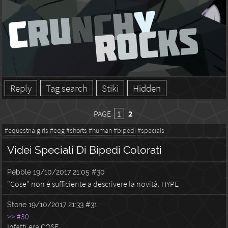
Reply
Tag search
Stiki
Hidden
PAGE
1
2
#equestria girls
#eqg
#shorts
#human
#bipedi
#specials
Videi Speciali Di Bipedi Colorati
Pebble
19/10/2017 21:05
#30
"Cose" non è sufficiente a descrivere la novità. HYPE
Stone
19/10/2017 21:33
#31
>> #30
Infatti era COSE.