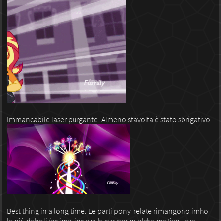
Immancabile laser purgante. Almeno stavolta è stato sbrigativo.
Best thing in a long time. Le parti pony-relate rimangono imho
le più deboli (animazione sub-par per qualche motivo, lore