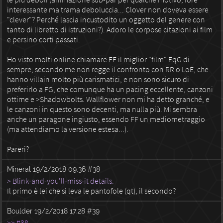
interessante ma trama deboluccia... Clover non doveva essere
"clever"? Perché lascia incustodito un oggetto del genere con
tanto di libretto di istruzioni?). Adoro le corpose citazioni ai film
e persino corti passati.
Ho visto molti online chiamare FF il miglior "film" EqG di
sempre; secondo me non regge il confronto con RR o LoE, che
hanno villain molto più carismatici, e non sono sicuro di
preferirlo a FG, che comunque ha un pacing eccellente, canzoni
ottime e >Shadowbolts. Wallflower non mi ha detto granché, e
le canzoni in questo sono decenti, ma nulla più. Mi sembra
anche un paragone ingiusto, essendo FF un mediometraggio
(ma attendiamo la versione estesa...).
Pareri?
Mineral
19/2/2018 09:36
#38
> Blink-and-you'll-miss-it details.
Il primo è lei che si leva le pantofole (qt), il secondo?
Boulder
19/2/2018 17:28
#39
>> #38