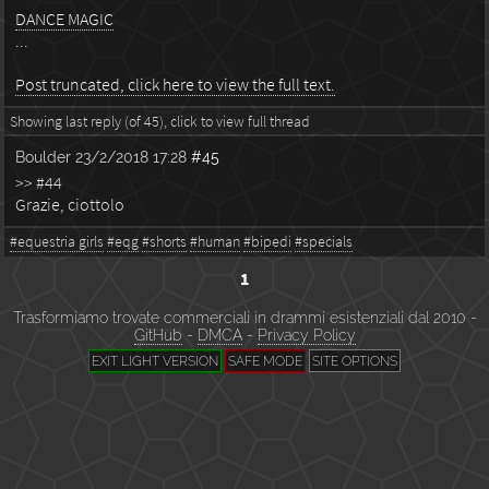
DANCE MAGIC
...
Post truncated, click here to view the full text.
Showing last reply (of 45), click to view full thread
Boulder
23/2/2018 17:28
#45
>> #44
Grazie, ciottolo
#equestria girls
#eqg
#shorts
#human
#bipedi
#specials
1
Trasformiamo trovate commerciali in drammi esistenziali dal 2010 -
GitHub
-
DMCA
-
Privacy Policy
EXIT LIGHT VERSION
SAFE MODE
SITE OPTIONS