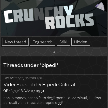
New thread
Tag search
Stiki
Hidden
1
Threads under "bipedi"
Last activity:
23/2/2018 17:28
Videi Speciali Di Bipedi Colorati
OP
183s3X
8/7/2017 09:51
non lo sapevo, hanno fatto degli speciali di 22 minuti, l'ultimo
dei quali viene rilasciato proprio oggi!