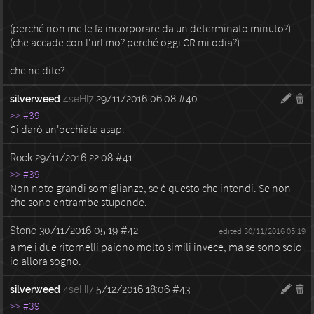
(perché non me le fa incorporare da un determinato minuto?)
(che accade con l'url mo? perché oggi CR mi odia?)
che ne dite?
silverweed
4seHI7
29/11/2016 06:08
#40
>> #39
Ci darò un'occhiata asap.
Rock
29/11/2016 22:08
#41
>> #39
Non noto grandi somiglianze, se è questo che intendi. Se non
che sono entrambe stupende.
Stone
30/11/2016 05:19
#42
edited 30/11/2016 05:19
a me i due ritornelli paiono molto simili invece, ma se sono solo
io allora sogno.
silverweed
4seHI7
5/12/2016 18:06
#43
>> #39