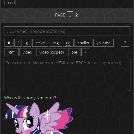
[fixed]
PAGE
1
2
B
i
u
strike
img
url
spoiler
youtube
?
html
video
video (looped)
pre
>
Who is this pony's mentor?