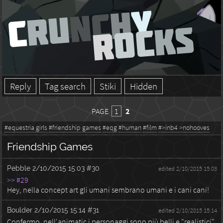
Reply
Tag search
Stiki
Hidden
PAGE
1
2
#equestria girls
#friendship games
#eqg
#human
#film
#>inb4 >nohooves
Friendship Games
Pebble
2/10/2015 15:03
#30
edited 2/10/2015 15:03
>> #29
Hey, nella concept art gli umani sembrano umani e i cani cani!
Boulder
2/10/2015 15:14
#31
edited 2/10/2015 15:14
Confermo, nell'animatic i personaggi sono più belli e "realistici".