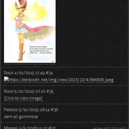
Rock
4/10/2015 17:49
#34
Rock
5/10/2015 07:10
#35
[Click to view image]
Pebble
5/10/2015 08:14
#36
dem ali gommose
Mineral
4/5/2016 14:42
#37
edited 4/5/2016 14:43