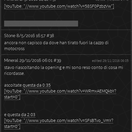
[YouTube: "//www.youtube.com/watch?v=58SF0PzbzVw"]
I didn't know I needed this until today.
Stone
8/5/2016 16:57
#38
ancora non capisco da dove han tirato fuori la cazzo di
motocross
Mineral
29/11/2016 06:01
#39
edited 29/11/2016 06:05
stavo riascoltando la opening e mi sono reso conto di cosa mi
ricordasse.
ascoltate
questa da 0:35
[YouTube: "//www.youtube.com/watch?v=WRmxAEMQkbY?
start=0"]
e questa
da 2:03
[YouTube: "//www.youtube.com/watch?v=SFsBTvo_VmY?
start=0"]