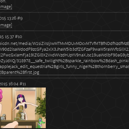
pon.
 image]
015 13:26
#9
 image]
5 15:37
#10
2015 16:04
#11