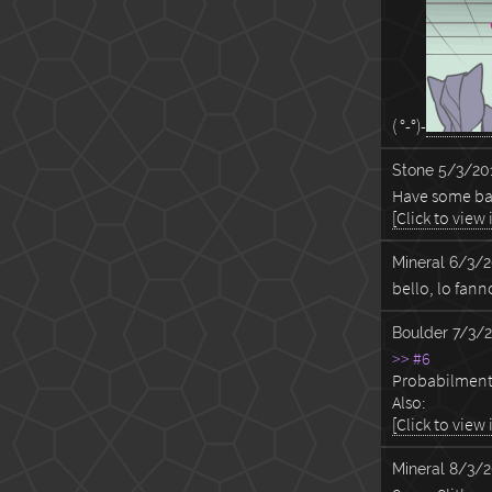
( °-°)-
Stone
5/3/201
Have some ba
[Click to view
Mineral
6/3/2
bello, lo fann
Boulder
7/3/2
>> #6
Probabilmente
Also:
[Click to view
Mineral
8/3/2