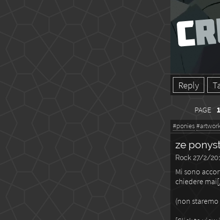
Reply
T
PAGE
#ponies
#artwor
ze ponyst
Rock
27/2/201
Mi sono accort
chiedere mai[/
(non staremo d