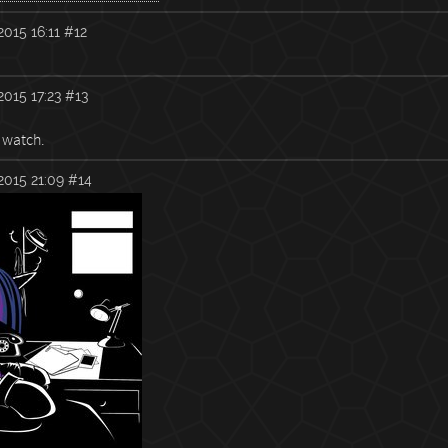
2015 16:11
#12
2015 17:23
#13
 watch.
2015 21:09
#14