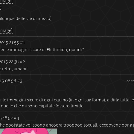
 image]
s
alunque delle vie di mezzo)
 image]
2015 21:55
#1
per le immagini sicure di Fluttimida, quindi?
2015 22:36
#2
 retro, umani!
15 08:56
#3
edit
r le immagini sicure di ogni equino (in ogni sua forma), a dirla tutta. 
quelle che mi sono capitate fossero timide.
5 18:52
#4
he pootstate voi soono ancoora trooppoo soxuali, eccoovene oona 