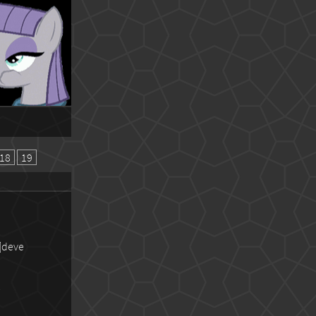
18
19
e]deve
)