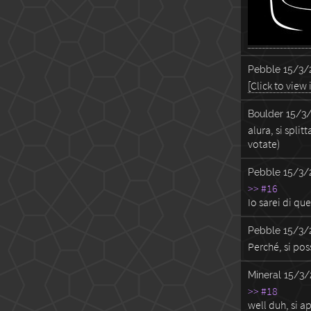
Pebble
15/3/
[Click to view
Boulder
15/3/
alura, si spli
votate)
Pebble
15/3/
>> #16
Io sarei di que
Pebble
15/3/
Perché, si po
Mineral
15/3/
>> #18
well duh, si 