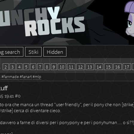
ag search
Stiki
Hidden
1
2
3
4
5
6
7
8
9
10
11
12
13
14
15
16
17
k
#fanmade
#fanart
#mlp
uff
5 19:41
#0
o ora che manca un thread "user friendly", per il pony che non [strik
strike] cerca di diventare cieco.
avvero a farne di diversi per i ponypony e per i ponyhuman.... o sì??