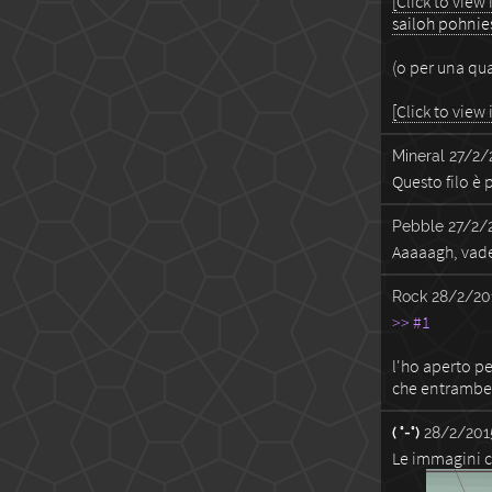
[Click to view
sailoh pohnie
(o per una qu
[Click to view
Mineral
27/2/
Questo filo è 
Pebble
27/2/
Aaaaagh, vade
Rock
28/2/20
>> #1
l'ho aperto pe
che entrambe 
( °-°)
28/2/201
Le immagini c