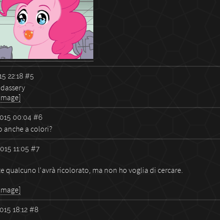
5 22:18
#5
dassery
 image]
015 00:04
#6
o anche a colori?
015 11:05
#7
 qualcuno l'avrà ricolorato, ma non ho voglia di cercare.
 image]
015 18:12
#8