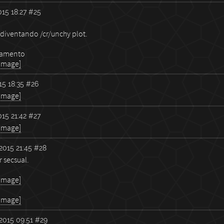
15 18:27
#25
diventando /cr/unchy plot.
lamento
 image]
5 18:35
#26
 image]
15 21:42
#27
 image]
2015 21:45
#28
r secsual.
 image]
 image]
2015 09:51
#29