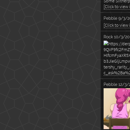
Some Slither
[Click to view
Pebble
9/3/2
[Click to view
Rock
10/3/201
Pebble
12/3/