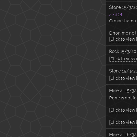
Stone
15/3/20
>> #24
Ormai stiamo 
E non me ne 
[Click to view
Rock
15/3/201
[Click to view
Stone
15/3/20
[Click to view
Mineral
15/3/
Pone is not fo
[Click to view
[Click to view
Mineral
16/3/