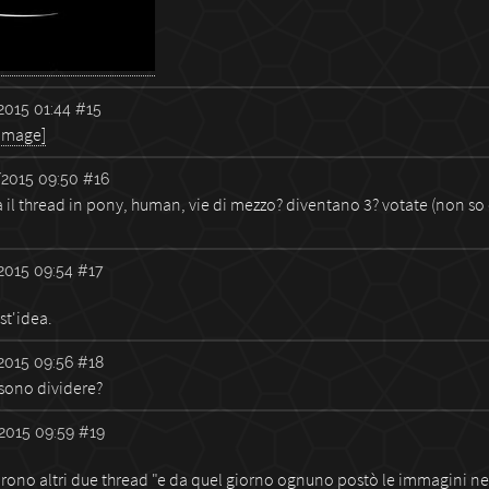
2015 01:44
#15
 image]
2015 09:50
#16
tta il thread in pony, human, vie di mezzo? diventano 3? votate (non s
2015 09:54
#17
st'idea.
2015 09:56
#18
ssono dividere?
2015 09:59
#19
aprono altri due thread "e da quel giorno ognuno postò le immagini ne