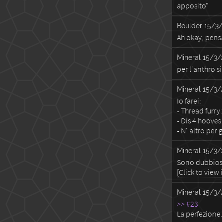
apposito"
Boulder
15/3/
Ah okay, pens
Mineral
15/3/
per l'anthro s
Mineral
15/3/
Io farei:
- Thread furry
- Dis 4 hooves
- N' altro per
Mineral
15/3/
Sono dubbioso
[Click to view
Mineral
15/3/
>> #23
La perfezione