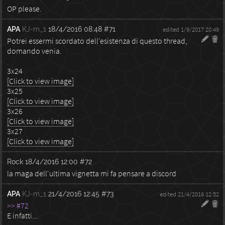
OP please.
APA
KJ-m_1
18/4/2016 08:48
#71
edited 1/9/2017 20:49
Potrei essermi scordato dell'esistenza di questo thread,
domando venia.
3x24
[Click to view image]
3x25
[Click to view image]
3x26
[Click to view image]
3x27
[Click to view image]
Rock
18/4/2016 12:00
#72
la maga dell'ultima vignetta mi fa pensare a discord
APA
KJ-m_1
21/4/2016 12:45
#73
edited 21/4/2016 12:52
>> #72
E infatti...