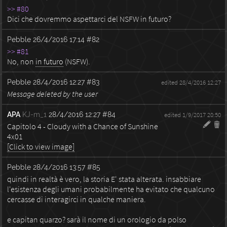
>> #80
Dici che dovremmo aspettarci del NSFW in futuro?
Pebble
26/4/2016 17:14
#82
>> #81
No, non
in futuro
(NSFW).
Pebble
28/4/2016 12:27
#83
edited 28/4/2016 12:27
Message deleted by the user
APA
KJ-m_1
28/4/2016 12:27
#84
edited 1/9/2017 20:50
Capitolo 4 - Cloudy with a Chance of Sunshine
4x01
[Click to view image]
Pebble
28/4/2016 13:57
#85
quindi in realtà è vero, la storia E' stata alterata. insabbiare
l'esistenza degli umani probabilmente ha evitato che qualcuno
cercasse di interagirci in qualche maniera.
e capitan quarzo? sarà il nome di un orologio da polso