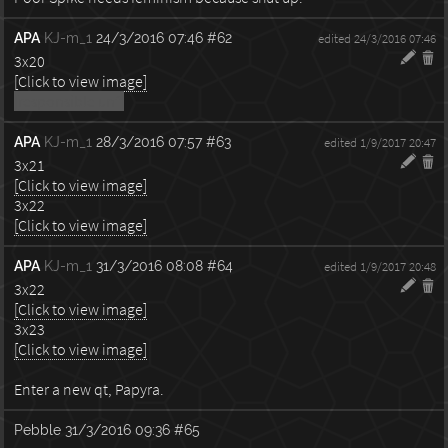
APA
KJ-m_1
24/3/2016 07:46
#62
edited 24/3/2016 07:46
3x20
[Click to view image]
[responsible unf]
APA
KJ-m_1
28/3/2016 07:57
#63
edited 1/9/2017 20:47
3x21
[Click to view image]
3x22
[Click to view image]
APA
KJ-m_1
31/3/2016 08:08
#64
edited 1/9/2017 20:48
3x22
[Click to view image]
3x23
[Click to view image]
Enter a new qt, Papyra.
Pebble
31/3/2016 09:36
#65