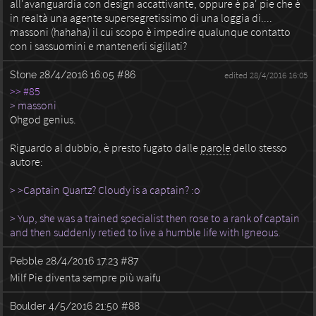
all'avanguardia con design accattivante, oppure è pa' pie che è
in realtà una agente supersegretissimo di una loggia di....
massoni (hahaha) il cui scopo è impedire qualunque contatto
con i sassuomini e mantenerli sigillati?
Stone
28/4/2016 16:05
#86
edited 28/4/2016 16:05
>> #85
> massoni
Ohgod genius.
Riguardo al dubbio, è presto fugato dalle
parole
dello stesso
autore:
> >Captain Quartz? Cloudy is a captain? :o
> Yup, she was a trained specialist then rose to a rank of captain
and then suddenly retied to live a humble life with Igneous.
Pebble
28/4/2016 17:23
#87
Milf Pie diventa sempre più waifu
Boulder
4/5/2016 21:50
#88