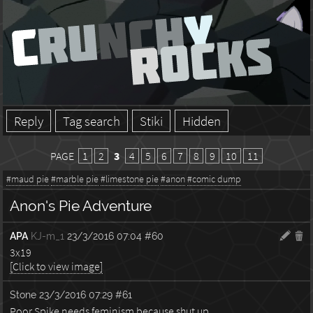
Reply
Tag search
Stiki
Hidden
PAGE
1
2
3
4
5
6
7
8
9
10
11
#maud pie
#marble pie
#limestone pie
#anon
#comic dump
Anon's Pie Adventure
APA
KJ-m_1
23/3/2016 07:04
#60
3x19
[Click to view image]
Stone
23/3/2016 07:29
#61
Poor Spike needs feminism because shut up.