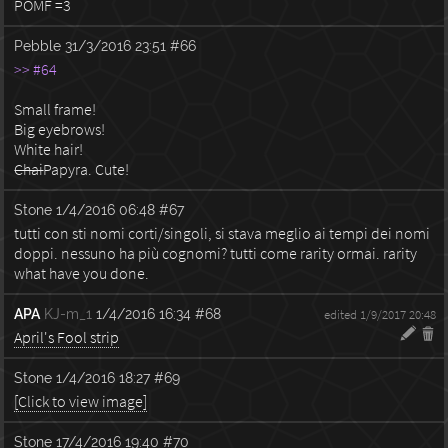
POMF =3
Pebble
31/3/2016 23:51
#66
>> #64
Small frame!
Big eyebrows!
White hair!
Chai
Papyra. Cute!
Stone
1/4/2016 06:48
#67
tutti con sti nomi corti/singoli, si stava meglio ai tempi dei nomi
doppi. nessuno ha più cognomi? tutti come rarity ormai. rarity
what have you done.
APA
KJ-m_1
1/4/2016 16:34
#68
edited 1/9/2017 20:48
April's Fool strip
Stone
1/4/2016 18:27
#69
[Click to view image]
Stone
17/4/2016 19:40
#70