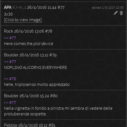
APA
KJ-m_1
26/4/2016 11:44
#77
edited 1/9/2017 20:50
3x30
[Click to view image]
Rock
26/4/2016 13:06
#78
>> #77
Here comes the
plot device
Boulder
26/4/2016 13:12
#79
>> #77
NOPLSNO ALICORNS EVERYWHERE
>> #78
hehe, triplosenso molto apprezzato
Boulder
26/4/2016 15:24
#80
>> #77
Nella vignetta in fondo a sinistra mi sembra di vedere delle
protuberanze sospette.
Pebble
26/4/2016 16:12
#81