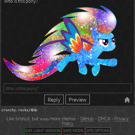
Who is this pony?
crunchy.rocks/💀👍
Like brony.it, but
waay
more intense. -
GitHub
-
DMCA
-
Privacy
Policy
EXIT LIGHT VERSION
SAFE MODE
SITE OPTIONS