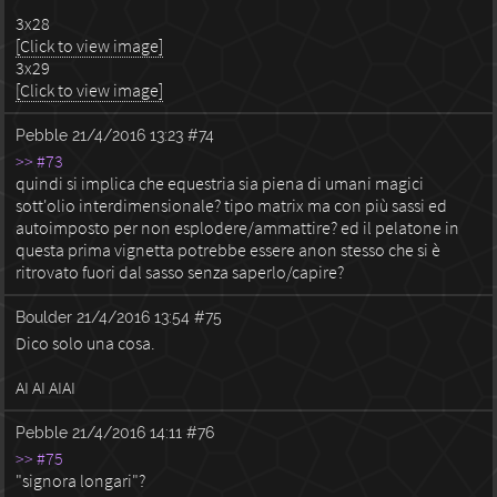
3x28
[Click to view image]
3x29
[Click to view image]
Pebble
21/4/2016 13:23
#74
>> #73
quindi si implica che equestria sia piena di umani magici
sott'olio interdimensionale? tipo matrix ma con più sassi ed
autoimposto per non esplodere/ammattire? ed il pelatone in
questa prima vignetta potrebbe essere anon stesso che si è
ritrovato fuori dal sasso senza saperlo/capire?
Boulder
21/4/2016 13:54
#75
Dico solo una cosa.
AI AI AIAI
Pebble
21/4/2016 14:11
#76
>> #75
"signora longari"?