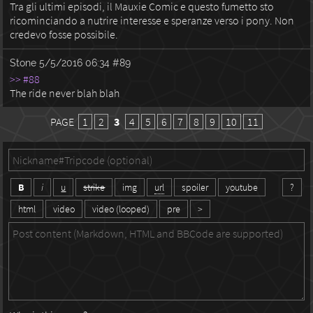
Tra gli ultimi episodi, il Mauxie Comic e questo fumetto sto
ricominciando a nutrire interesse e speranze verso i pony. Non
credevo fosse possibile.
Stone
5/5/2016 06:34
#89
>> #88
The ride never blah blah
PAGE
1
2
3
4
5
6
7
8
9
10
11
B
i
u
strike
img
url
spoiler
youtube
?
html
video
video (looped)
pre
>