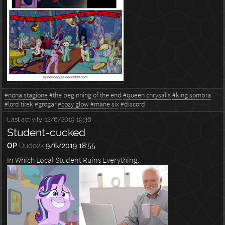
#nona stagione
#the beginning of the end
#queen chrysalis
#king sombra
#lord tirek
#grogar
#cozy glow
#mane six
#discord
Last activity:
12/6/2019 19:36
Student-cucked
OP
Dudo2k
9/6/2019 18:55
In Which Local Student Ruins Everything.