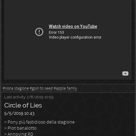
#nona stagione
#goin to seed
#apple family
Last activity:
1/8/2019 10:59
Circle of Lies
5/5/2019 10:43
> Pony più fastidioso della stagione
> Plot banalotto
> Annoying RD