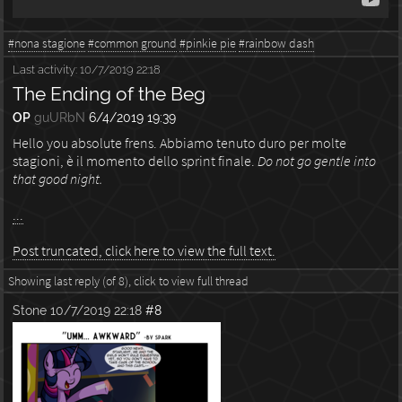
#nona stagione
#common ground
#pinkie pie
#rainbow dash
Last activity:
10/7/2019 22:18
The Ending of the Beg
OP
guURbN
6/4/2019 19:39
Hello you absolute frens. Abbiamo tenuto duro per molte
stagioni, è il momento dello sprint finale.
Do not go gentle into
that good night.
...
Post truncated, click here to view the full text.
Showing last reply (of 8), click to view full thread
Stone
10/7/2019 22:18
#8