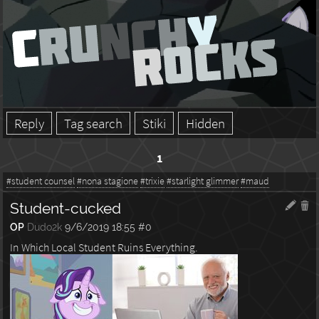
Reply
Tag search
Stiki
Hidden
1
#student counsel
#nona stagione
#trixie
#starlight glimmer
#maud
Student-cucked
OP
Dudo2k
9/6/2019 18:55
#0
In Which Local Student Ruins Everything.