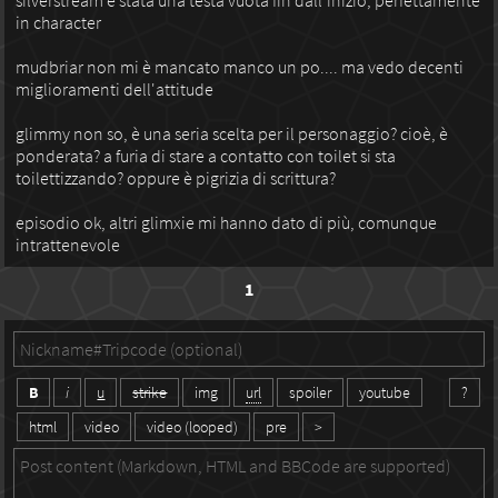
silverstream è stata una testa vuota fin dall'inizio, perfettamente
in character
mudbriar non mi è mancato manco un po.... ma vedo decenti
miglioramenti dell'attitude
glimmy non so, è una seria scelta per il personaggio? cioè, è
ponderata? a furia di stare a contatto con toilet si sta
toilettizzando? oppure è pigrizia di scrittura?
episodio ok, altri glimxie mi hanno dato di più, comunque
intrattenevole
1
B
i
u
strike
img
url
spoiler
youtube
?
html
video
video (looped)
pre
>