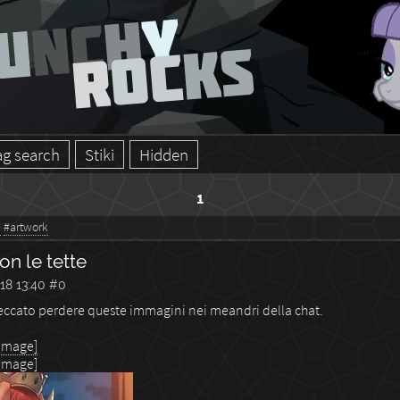
ag search
Stiki
Hidden
1
e
#artwork
n le tette
18 13:40
#0
ccato perdere queste immagini nei meandri della chat.
 image]
 image]