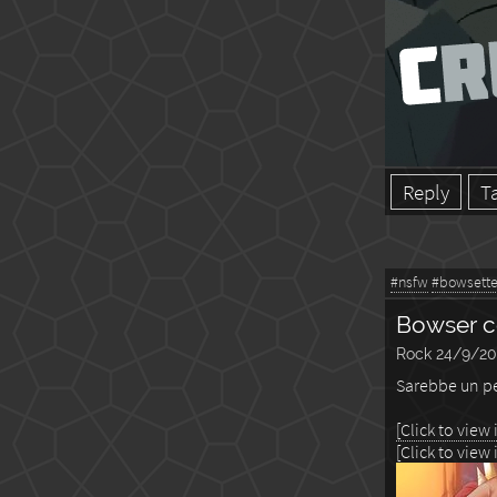
Reply
T
#nsfw
#bowsett
Bowser co
Rock
24/9/20
Sarebbe un pe
[Click to view
[Click to view