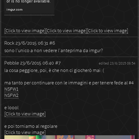
[Click to view image]
[Click to view image]
[Click to view image]
Rock
23/6/2015 06:31
#6
sono l'unico a non vedere l'anteprima da imgur?
Pebble
23/6/2015 06:40
#7
edited 23/6/2015 06:54
la cosa peggiore, poi, è che non ci giocherò mai :(
ma tanto per continuare con le immagini e per tenere fede al #4
NSFW1
NSFW2
e loool
[Click to view image]
e poi torniamo al regolare
[Click to view image]