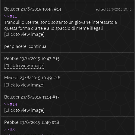
Boulder
23/6/2015 10:45
#14
edited 23/6/2015 10:45
>> #11
Tranquillo utente, sono soltanto un giovane interessato a
questa forma d'arte e allo spaccio di meme illegali
[Click to view image]
per piacere, continua
Pebble
23/6/2015 10:47
#15
[Click to view image]
Mineral
23/6/2015 10:49
#16
[Click to view image]
Boulder
23/6/2015 11:14
#17
>> #14
[Click to view image]
Pebble
23/6/2015 11:49
#18
>> #8