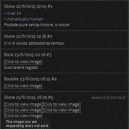
Stone
22/6/2015 22:05
#1
> over 14
> not actually human
Postate pure senza timore, o rocce!
Stone
22/6/2015 22:36
#2
Vi ci è voluto abbastanza tempo.
Rock
23/6/2015 00:18
#3
[Click to view image]
buonasera ragazzi
Boulder
23/6/2015 06:15
#4
[Click to view image]
Stone
23/6/2015 06:29
#5
edited 23/6/2015 06:30
[Click to view image]
[Click to view image]
[Click to view image]
[Click to view image]
[Click to view image]