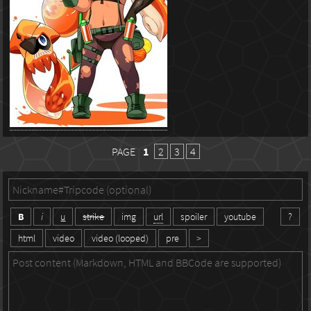
PAGE
1
2
3
4
B
i
u
strike
img
url
spoiler
youtube
?
html
video
video (looped)
pre
>