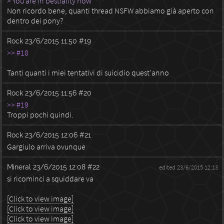
> You are in bestiality now
Non ricordo bene, quanti thread NSFW abbiamo già aperto con
dentro dei pony?
Rock
23/6/2015 11:50
#19
>> #18
Tanti quanti i miei tentativi di suicidio quest'anno
Rock
23/6/2015 11:56
#20
>> #19
Troppi pochi quindi.
Rock
23/6/2015 12:06
#21
Gargiulo arriva ovunque
Mineral
23/6/2015 12:08
#22
edited 23/6/2015 12:13
si ricominci a squiddare va
[Click to view image]
[Click to view image]
[Click to view image]