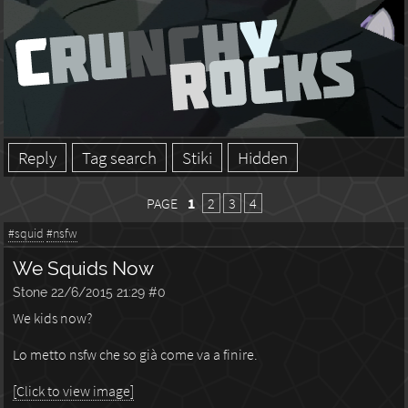
Reply
Tag search
Stiki
Hidden
PAGE
1
2
3
4
#squid
#nsfw
We Squids Now
Stone
22/6/2015 21:29
#0
We kids now?
Lo metto nsfw che so già come va a finire.
[Click to view image]