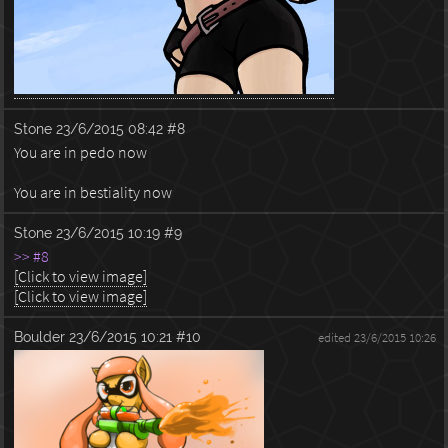
Stone
23/6/2015 08:42
#8
You are in pedo now
You are in bestiality now
Stone
23/6/2015 10:19
#9
>> #8
[Click to view image]
[Click to view image]
Boulder
23/6/2015 10:21
#10
edited 23/6/2015 10:26