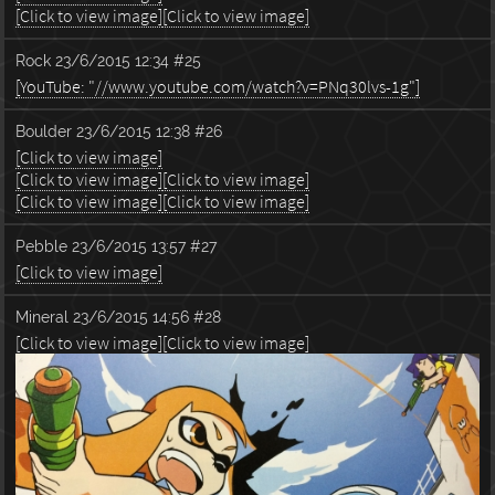
[Click to view image]
[Click to view image]
Rock
23/6/2015 12:34
#25
[YouTube: "//www.youtube.com/watch?v=PNq30lvs-1g"]
Boulder
23/6/2015 12:38
#26
[Click to view image]
[Click to view image]
[Click to view image]
[Click to view image]
[Click to view image]
Pebble
23/6/2015 13:57
#27
[Click to view image]
Mineral
23/6/2015 14:56
#28
[Click to view image]
[Click to view image]