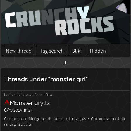
New thread
Tag search
Stiki
Hidden
1
Threads under "monster girl"
Last activity:
20/1/2022 16:24
Monster gryllz
6/9/2015 19:24
Ci manca un filo generale per mostroragazze. Cominciamo dalle
cose più ovvie.