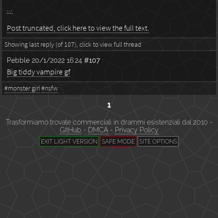
...
Post truncated, click here to view the full text.
Showing last reply (of 107), click to view full thread
Pebble
20/1/2022 16:24
#107
Big tiddy vampire gf
#monster girl
#nsfw
1
Trasformiamo trovate commerciali in drammi esistenziali dal 2010 -
GitHub
-
DMCA
-
Privacy Policy
EXIT LIGHT VERSION
SAFE MODE
SITE OPTIONS